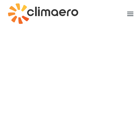
Ir al contenido principal
Inicio
Clientes
Residenciales
Sistemas de
climatización para
viviendas
¿Quieres mejorar el confort de tu hogar
con la climatización adecuada?
En Climaero transformamos viviendas en espacios