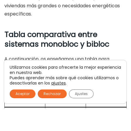
viviendas más grandes o necesidades energéticas
específicas.
Tabla comparativa entre
sistemas monobloc y bibloc
A continuación, os enseñamos una tabla para
visualizar de forma clara las diferencias y ventajas
Utilizamos cookies para ofrecerte la mejor experiencia
en nuestra web.
entre ambos sistemas:
Puedes aprender más sobre qué cookies utilizamos o
desactivarlas en los
ajustes
.
Característica
Aceptar
Rechazar
Ajustes
Monobloc
Bibloc
s
Unidad exterior
Unidad única
Diseño
+ unidad
exterior
interior