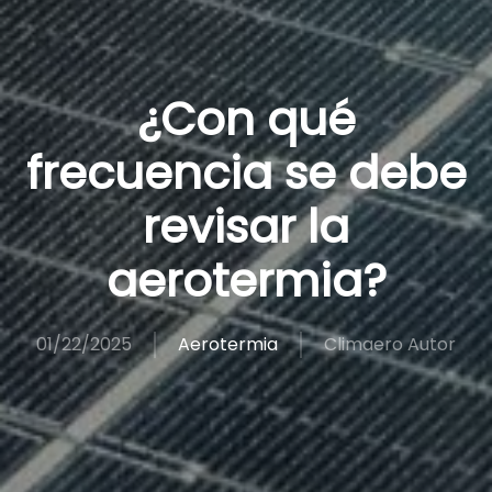
¿Con qué
frecuencia se debe
revisar la
aerotermia?
01/22/2025
Aerotermia
Climaero Autor